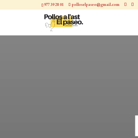
977 39 28 01
polloselpaseo@gmail.com